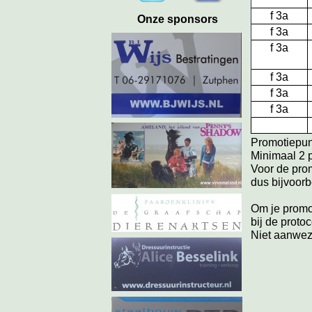
f 3a
Onze sponsors
f 3a
f 3a
f 3a
f 3a
f 3a
Promotiepun
Minimaal 2 
Voor de promo
dus bijvoorb
Om je promot
bij de protoc
Niet aanwezi