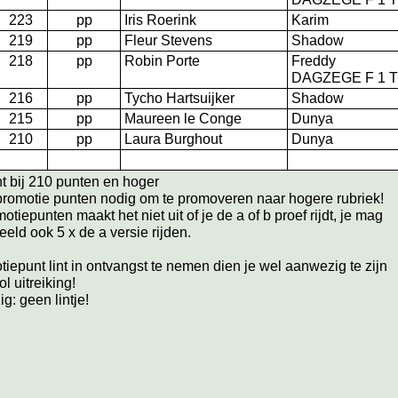
223
pp
Iris Roerink
Karim
219
pp
Fleur Stevens
Shadow
218
pp
Robin Porte
Freddy
DAGZEGE F 1 T
216
pp
Tycho Hartsuijker
Shadow
215
pp
Maureen le Conge
Dunya
210
pp
Laura Burghout
Dunya
t bij 210 punten en hoger
promotie punten nodig om te promoveren naar hogere rubriek!
tiepunten maakt het niet uit of je de a of b proef rijdt, je mag
eeld ook 5 x de a versie rijden.
iepunt lint in ontvangst te nemen dien je wel aanwezig te zijn
ol uitreiking!
g: geen lintje!