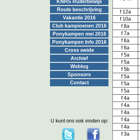
KNHS Ruiterbewijs
Route beschrijving
f 12a
Vakantie 2016
f 10a
Club kampioenen 2016
f 8a
f 7a
Ponykampen mei 2016
f 6a
Ponykampen Info 2016
f 6a
Cross weide
f 5a
Archief
f 5a
Weblog
f 5b
Sponsors
f 5a
Contact
f 5a
f 5a
f 4a
f 4a
f 4a
f 4a
U kunt ons ook vinden op:
f 4a
f 3a