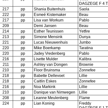
DAGZEGE F 4 T
217
pp
Shania Buitenhuis
Saola
222
pp
Esmeé Kistemaker
Beau
217
pp
Lisa van Workum
Pablo
209
Demi Jansen
Beau
214
pp
Esther Teunissen
Yetfire
213
pp
Simone Mensink
Dunya
221
pp
Lucas Nieuwenhuis
Jumbo
220
pp
Mike Boerkamp
Taratina
220
pp
Jadey Vredenberg
Pablo
216
pp
Lisette Mulder
Kalibra
211
pp
Ashley van Dongen
Brownie
210
pp
Floor Bruinsma
Zonnefee
218
pp
Babette Dellevoet
Lillie
218
pp
Caitlin Eskes
Zonnefee
216
pp
Noa Markink
Lillie
210
pp
Danique van Nimwegen
Lillie
208
pp
Leanne Meulenberg
Flame
224
pp
Lian Koning
Freddy
DAGZEGE F 1 T