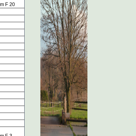
m F 20
m F 3