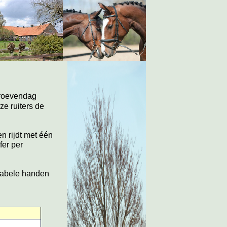
roevendag
e ruiters de
n rijdt met één
fer per
apabele handen