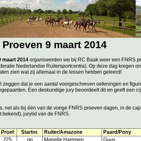
Proeven 9 maart 2014
9 maart 2014
organiseerden we bij RC Baak weer een FNRS p
eratie Nederlandse Ruitersportcentra). Op deze dag kregen onz
aten zien wat zij allemaal in de lessen hebben geleerd!
l zeggen dat je een aantal voorgeschreven oefeningen en figure
epaarden. Een deskundige jury beoordeelt dit en geeft een cij
is, net als bij één van de vorige FNRS proeven dagen, in de c
t bekend), jurylid van de FNRS.
Proef
Startnr.
Ruiter/Amazone
Paard/Pony
225
pp
Marielle Harmsen
Guus