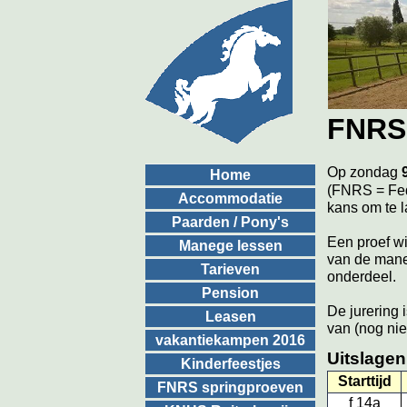
FNRS 
Op zondag
Home
(FNRS = Fed
Accommodatie
kans om te l
Paarden / Pony's
Een proef wi
Manege lessen
van de maneg
Tarieven
onderdeel.
Pension
De jurering 
Leasen
van (nog nie
vakantiekampen 2016
Uitslagen
Kinderfeestjes
Starttijd
FNRS springproeven
f 14a